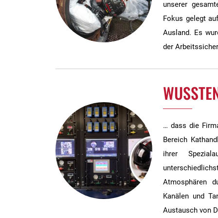
unserer gesamte
Fokus gelegt auf
Ausland. Es wurd
der Arbeitssicher
WUSSTEN
… dass die Firma
Bereich Kathand
ihrer Spezia
unterschiedlic
Atmosphären du
Kanälen und Tan
Austausch von 