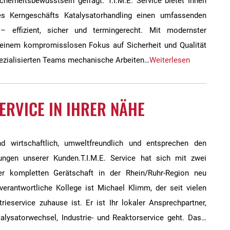
cherheitsbewusstsein gefragt. T.I.M.E. Service bietet Ihnen
s Kerngeschäfts Katalysatorhandling einen umfassenden
– effizient, sicher und termingerecht. Mit modernster
einem kompromisslosen Fokus auf Sicherheit und Qualität
pezialisierten Teams mechanische Arbeiten…
Weiterlesen
 SERVICE IN IHRER NÄHE
d wirtschaftlich, umweltfreundlich und entsprechen den
ungen unserer Kunden.T.I.M.E. Service hat sich mit zwei
r kompletten Gerätschaft in der Rhein/Ruhr-Region neu
 verantwortliche Kollege ist Michael Klimm, der seit vielen
rieservice zuhause ist. Er ist Ihr lokaler Ansprechpartner,
lysatorwechsel, Industrie- und Reaktorservice geht. Das…