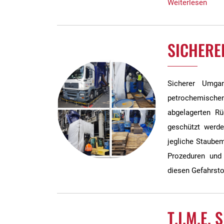
Weiterlesen
SICHERE
Sicherer Umgan
petrochemische
abgelagerten R
geschützt werde
jegliche Staubem
Prozeduren und
diesen Gefahrsto
T.I.M.E.