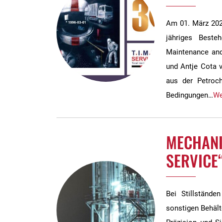
Am 01. März 2026
jähriges Beste
Maintenance and
und Antje Cota v
aus der Petroch
Bedingungen…
We
MECHANI
SERVICE
Bei Stillständ
sonstigen Behält