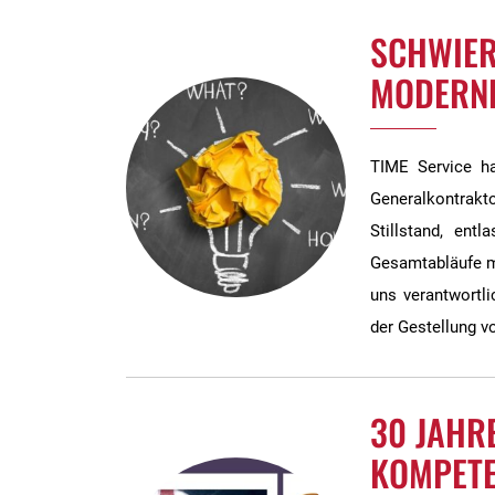
SCHWIER
MODERN
TIME Service h
Generalkontrakto
Stillstand, ent
Gesamtabläufe m
uns verantwortli
der Gestellung v
30 JAHRE
KOMPETE